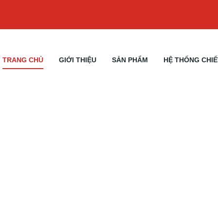
TRANG CHỦ
GIỚI THIỆU
SẢN PHẨM
HỆ THỐNG CHIẾ
 in”